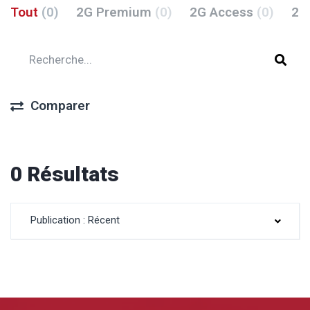
Tout
(0)
2G Premium
(0)
2G Access
(0)
2G
Comparer
0 Résultats
Publication : Récent