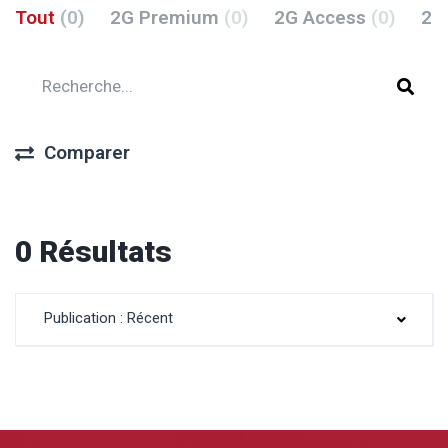
Tout
(0)
2G Premium
(0)
2G Access
(0)
2G
Comparer
0 Résultats
Publication : Récent