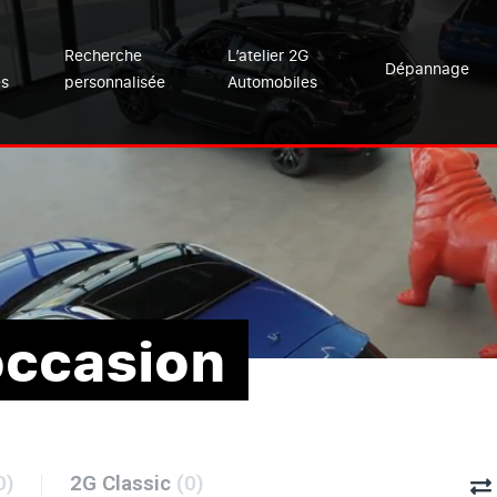
Recherche
L’atelier 2G
Dépannage
es
personnalisée
Automobiles
occasion
0)
2G Classic
(0)