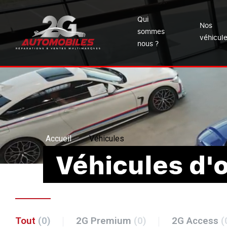
Qui
Nos
sommes
véhicul
nous ?
Accueil
Véhicules
Véhicules d'
Tout
(0)
2G Premium
(0)
2G Access
(