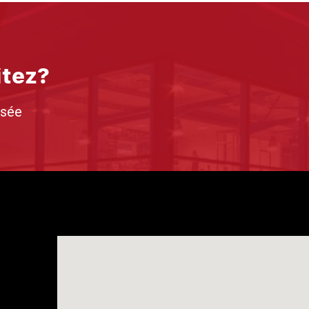
itez?
isée