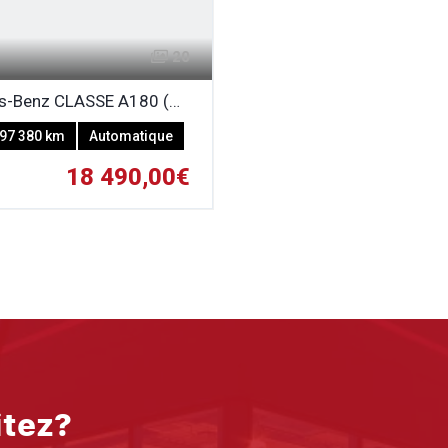
20
Mercedes-Benz CLASSE A180 (W176) 1.6i AMG LINE
97 380 km
Automatique
18 490,00€
itez?