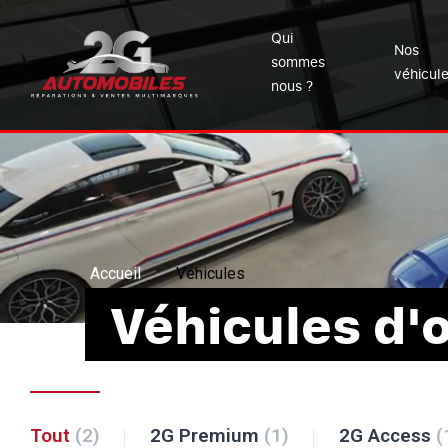
Qui
Nos
sommes
véhicul
nous ?
Accueil
Véhicules
Véhicules d'
Tout
(2)
2G Premium
(1)
2G Access
(