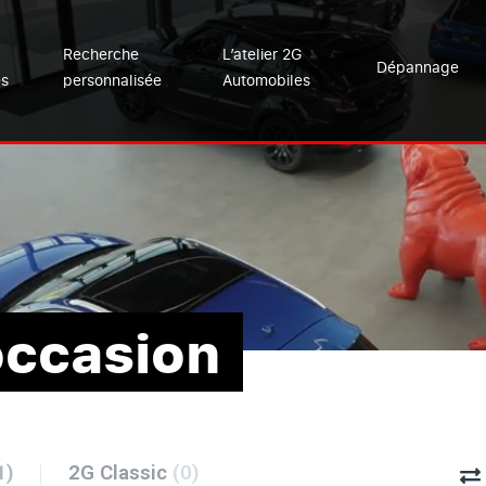
Recherche
L’atelier 2G
Dépannage
es
personnalisée
Automobiles
occasion
1)
2G Classic
(0)