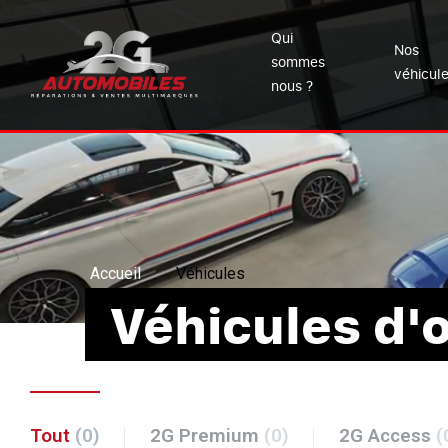
Qui
Nos
sommes
véhicul
nous ?
Accueil
Véhicules
Véhicules d'
Tout
(0)
2G Premium
(0)
2G Access
(