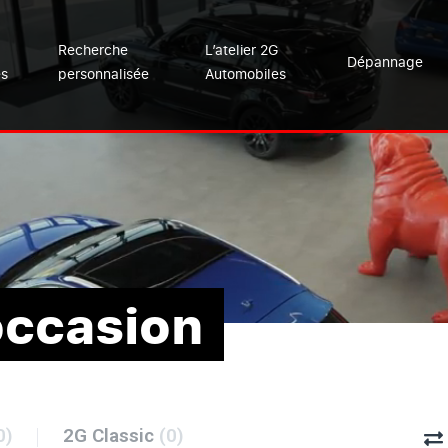
Recherche
L’atelier 2G
Dépannage
es
personnalisée
Automobiles
occasion
0)
2G Classic
(0)