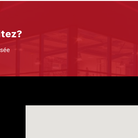
itez?
isée