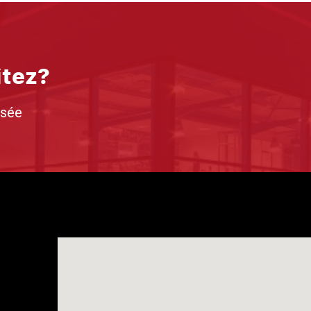
itez?
isée