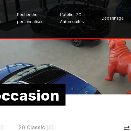
Recherche
L’atelier 2G
Dépannage
es
personnalisée
Automobiles
occasion
0)
2G Classic
(0)