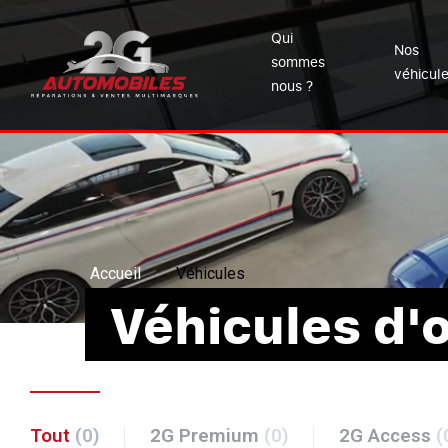
Qui
Nos
sommes
véhicul
nous ?
Accueil
Véhicules
Véhicules d'
Tout
(0)
2G Premium
(0)
2G Access
(