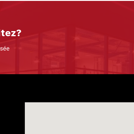
itez?
isée