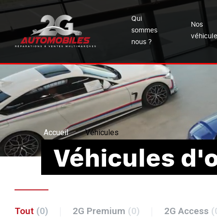
Qui
Nos
sommes
véhicul
nous ?
Accueil
Véhicules
Véhicules d'
Tout
(0)
2G Premium
(0)
2G Access
(