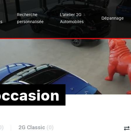
Recherche
L’atelier 2G
Dépannage
es
personnalisée
Automobiles
occasion
0)
2G Classic
(0)