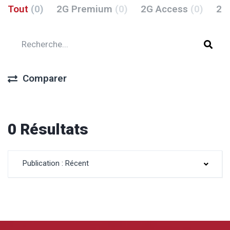
Tout
(0)
2G Premium
(0)
2G Access
(0)
2G
Comparer
0 Résultats
Publication : Récent