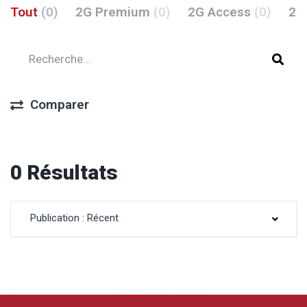
Tout
(0)
2G Premium
(0)
2G Access
(0)
2G
Comparer
0 Résultats
Publication : Récent