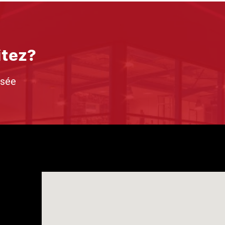
itez?
isée