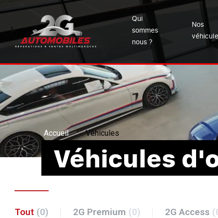
Qui
Nos
sommes
véhicul
nous ?
Accueil
Véhicules
Véhicules d'
Tout
(0)
2G Premium
(0)
2G Access
(