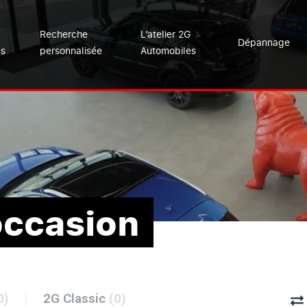
Recherche
L’atelier 2G
Dépannage
es
personnalisée
Automobiles
occasion
0)
2G Classic
(0)