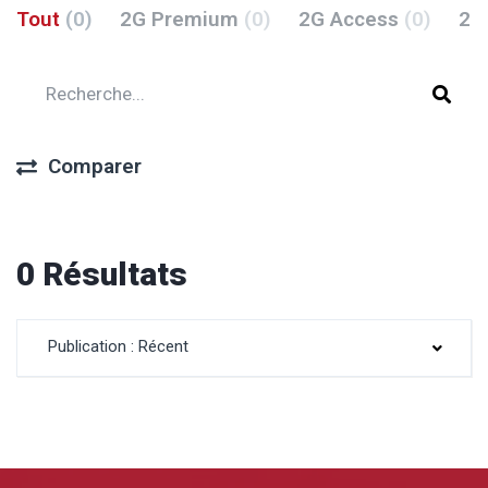
Tout
(0)
2G Premium
(0)
2G Access
(0)
2G
Comparer
0 Résultats
Publication : Récent