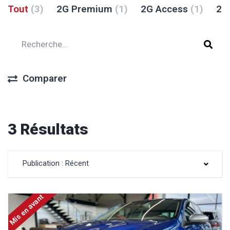
Tout
(3)
2G Premium
(1)
2G Access
(1)
2G
Comparer
3 Résultats
Publication : Récent
Mis en avant