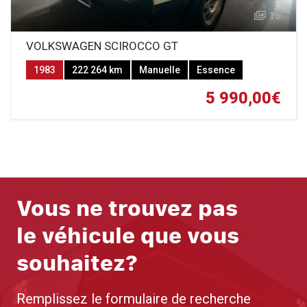
15
VOLKSWAGEN SCIROCCO GT
1983
222 264 km
Manuelle
Essence
5 990,00€
Vous ne trouvez pas
le véhicule que vous
souhaitez?
Remplissez le formulaire de recherche