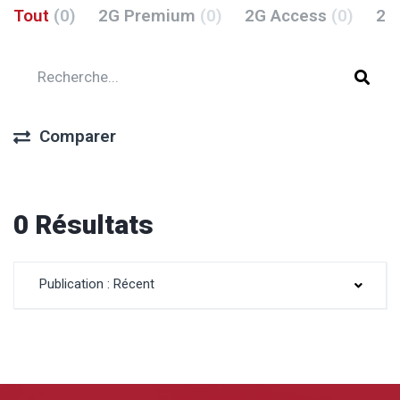
Tout
(0)
2G Premium
(0)
2G Access
(0)
2G
Comparer
0 Résultats
Publication : Récent