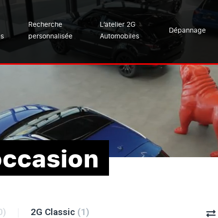
Recherche
L’atelier 2G
Dépannage
es
personnalisée
Automobiles
occasion
0)
2G Classic
(1)