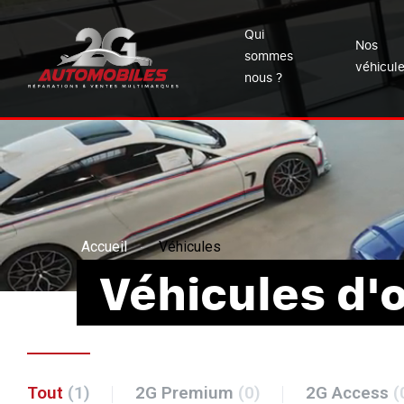
Qui
Nos
sommes
véhicul
nous ?
Accueil
Véhicules
Véhicules d'
Tout
(1)
2G Premium
(0)
2G Access
(