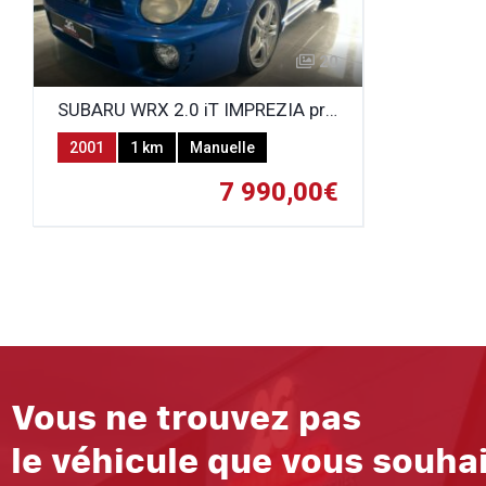
20
SUBARU WRX 2.0 iT IMPREZIA proposé en l'état
2001
1 km
Manuelle
Essence
7 990,00€
Vous ne trouvez pas
le véhicule que vous souha