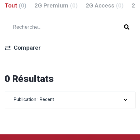
Tout
(0)
2G Premium
(0)
2G Access
(0)
2G
Comparer
0 Résultats
Publication : Récent