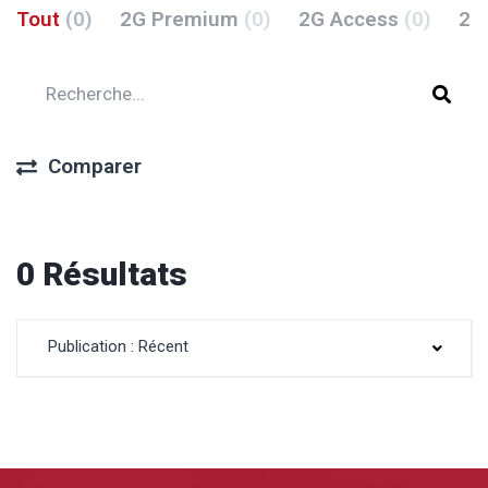
Tout
(0)
2G Premium
(0)
2G Access
(0)
2G
Comparer
0 Résultats
Publication : Récent