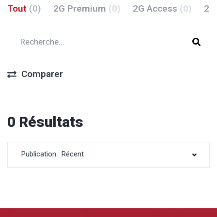
Tout
(0)
2G Premium
(0)
2G Access
(0)
2G
Comparer
0 Résultats
Publication : Récent