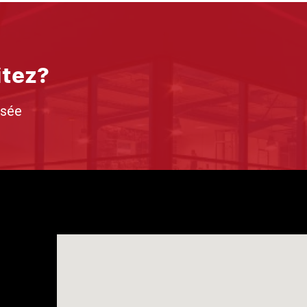
itez?
isée