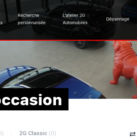
Recherche
L’atelier 2G
Dépannage
es
personnalisée
Automobiles
occasion
0)
2G Classic
(0)