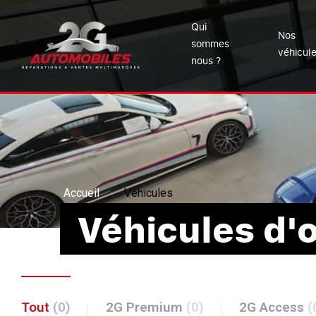
Qui
Nos
sommes
véhicul
nous ?
Accueil
Véhicules
Véhicules d'
Tout
(0)
2G Premium
(0)
2G Access
(