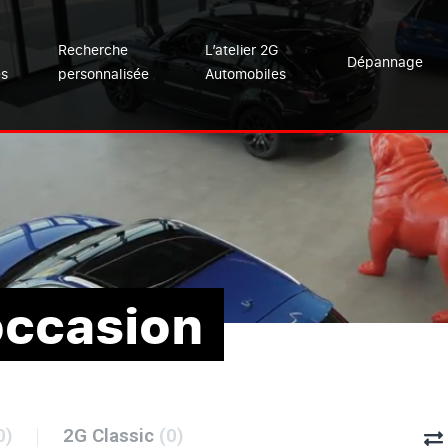
Recherche
L’atelier 2G
Dépannage
es
personnalisée
Automobiles
occasion
0)
2G Classic
(0)