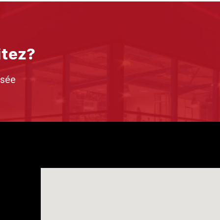
itez?
isée