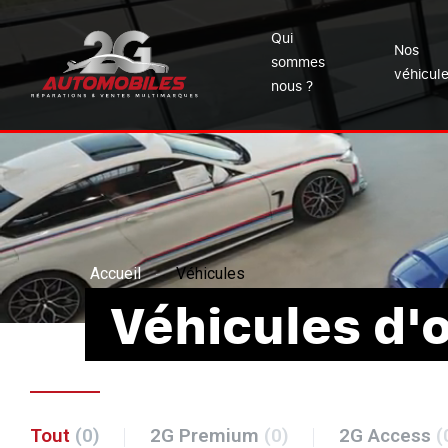
Qui
Nos
sommes
véhicul
nous ?
Accueil
Véhicules
Véhicules d'
Tout
(0)
2G Premium
(0)
2G Access
(