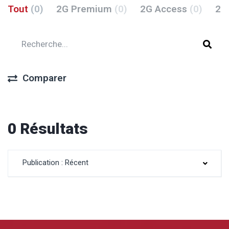
Tout
(0)
2G Premium
(0)
2G Access
(0)
2G
Comparer
0 Résultats
Publication : Récent