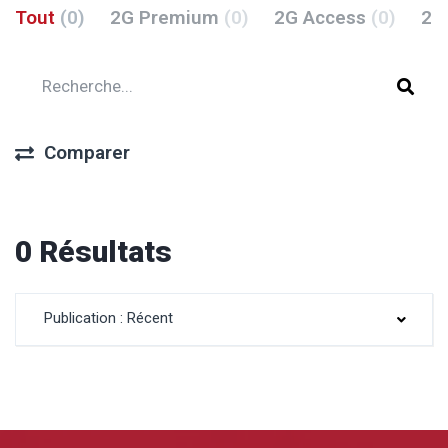
Tout
(0)
2G Premium
(0)
2G Access
(0)
2G
Comparer
0 Résultats
Publication : Récent