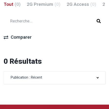
Tout
(0)
2G Premium
(0)
2G Access
(0)
2G
Comparer
0 Résultats
Publication : Récent