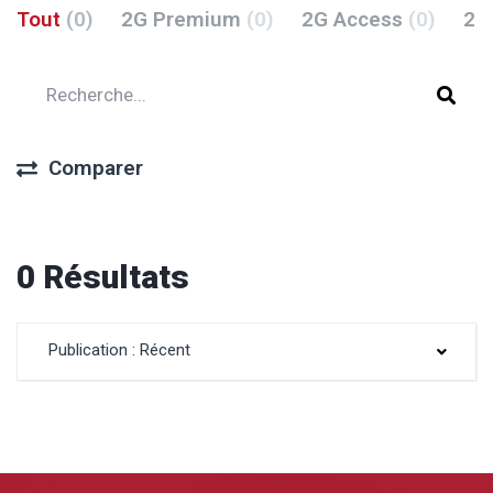
Tout
(0)
2G Premium
(0)
2G Access
(0)
2G
Comparer
0 Résultats
Publication : Récent