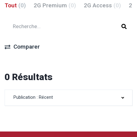
Tout
(0)
2G Premium
(0)
2G Access
(0)
2G
Comparer
0 Résultats
Publication : Récent