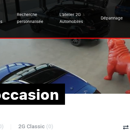
Recherche
L’atelier 2G
Dépannage
es
personnalisée
Automobiles
occasion
0)
2G Classic
(0)