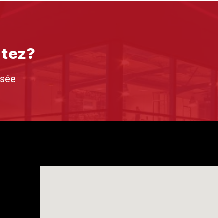
itez?
isée