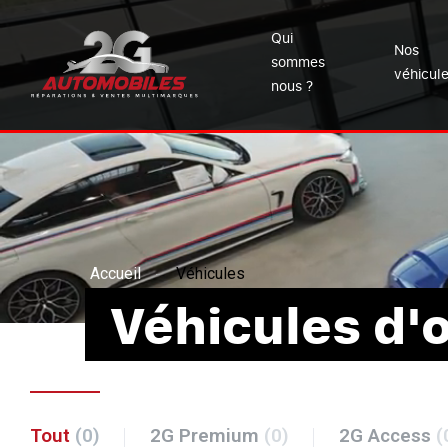
Qui
Nos
sommes
véhicul
nous ?
Accueil
Véhicules
Véhicules d'
Tout
(0)
2G Premium
(0)
2G Access
(