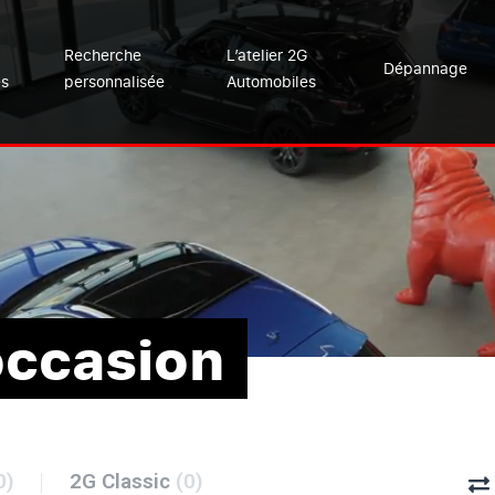
Recherche
L’atelier 2G
Dépannage
es
personnalisée
Automobiles
occasion
0)
2G Classic
(0)