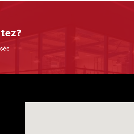
itez?
isée