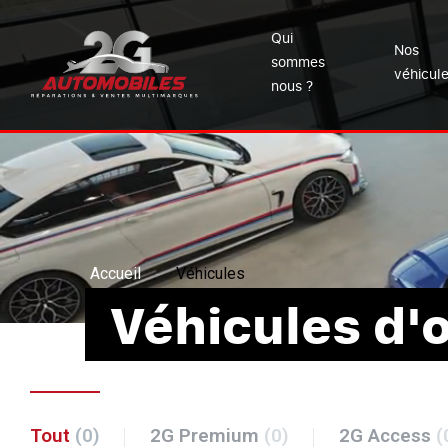
Qui
Nos
sommes
véhicul
nous ?
Accueil
Véhicules
Véhicules d'
Tout
(0)
2G Premium
(0)
2G Access
(