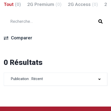
Tout
(0)
2G Premium
(0)
2G Access
(0)
2G
Comparer
0 Résultats
Publication : Récent