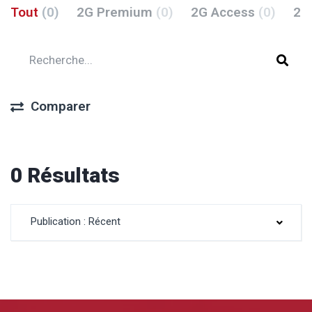
Tout
(0)
2G Premium
(0)
2G Access
(0)
2G
Comparer
0 Résultats
Publication : Récent