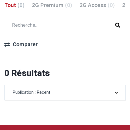
Tout
(0)
2G Premium
(0)
2G Access
(0)
2G
Comparer
0 Résultats
Publication : Récent