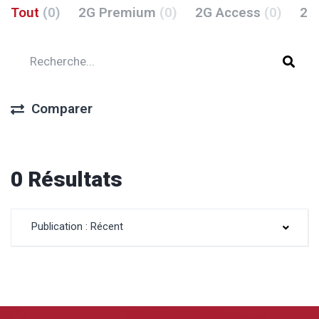
Tout
(0)
2G Premium
(0)
2G Access
(0)
2G
Comparer
0 Résultats
Publication : Récent