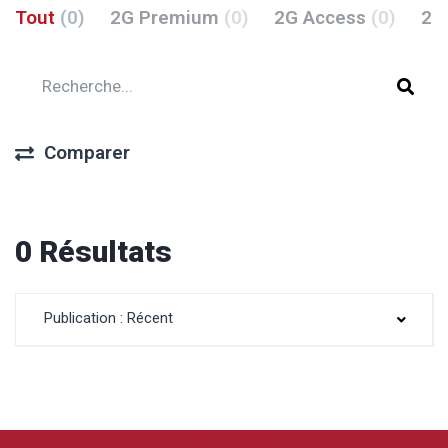
Tout
(0)
2G Premium
(0)
2G Access
(0)
2G
Comparer
0 Résultats
Publication : Récent