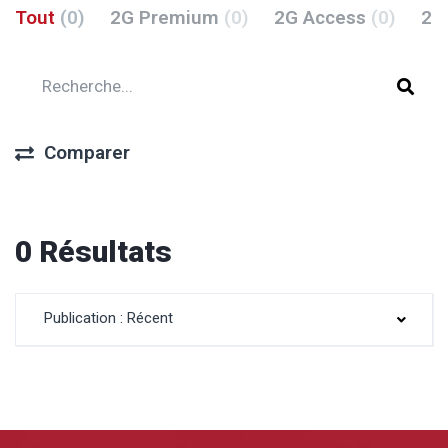
Tout
(0)
2G Premium
(0)
2G Access
(0)
2G
Comparer
0 Résultats
Publication : Récent