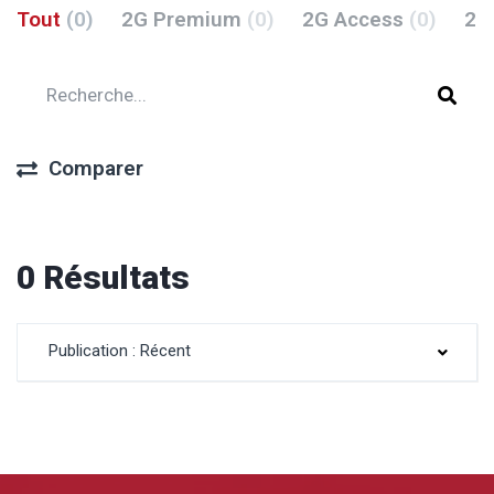
Tout
(0)
2G Premium
(0)
2G Access
(0)
2G
Comparer
0 Résultats
Publication : Récent