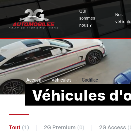
Qui
Nos
sommes
véhicul
nous ?
Accueil
Véhicules
Cadillac
Véhicules d'
Tout
(1)
2G Premium
(0)
2G Access
(