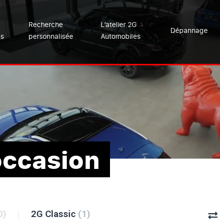
Recherche
L’atelier 2G
Dépannage
es
personnalisée
Automobiles
occasion
0)
2G Classic
(1)