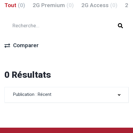
Tout
(0)
2G Premium
(0)
2G Access
(0)
2G
Comparer
0 Résultats
Publication : Récent