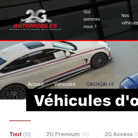
Qui
Nos
sommes
véhicul
nous ?
Accueil
Véhicules
QASHQAI +2
Véhicules d'
Tout
(0)
2G Premium
(0)
2G Access
(