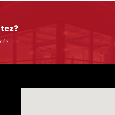
itez?
isée