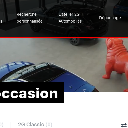
Recherche
L’atelier 2G
Dépannage
es
personnalisée
Automobiles
occasion
0)
2G Classic
(0)