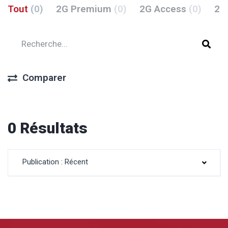
Tout
(0)
2G Premium
(0)
2G Access
(0)
2G
Comparer
0 Résultats
Publication : Récent