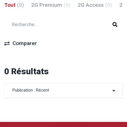
Tout
(0)
2G Premium
(0)
2G Access
(0)
2G
Comparer
0 Résultats
Publication : Récent