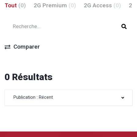
Tout
(0)
2G Premium
(0)
2G Access
(0)
2G
Comparer
0 Résultats
Publication : Récent