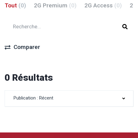
Tout
(0)
2G Premium
(0)
2G Access
(0)
2G
Comparer
0 Résultats
Publication : Récent