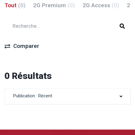
Tout
(0)
2G Premium
(0)
2G Access
(0)
2G
Comparer
0 Résultats
Publication : Récent