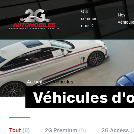
Qui
Nos
sommes
véhicul
nous ?
Accueil
Véhicules
Véhicules d'
Tout
(0)
2G Premium
(0)
2G Access
(