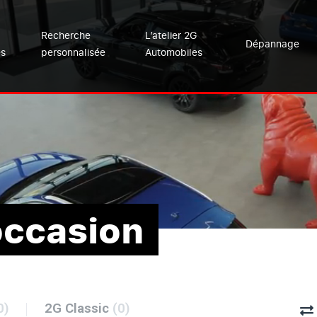
Recherche
L’atelier 2G
Dépannage
es
personnalisée
Automobiles
occasion
0)
2G Classic
(0)