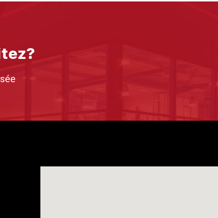
itez?
isée