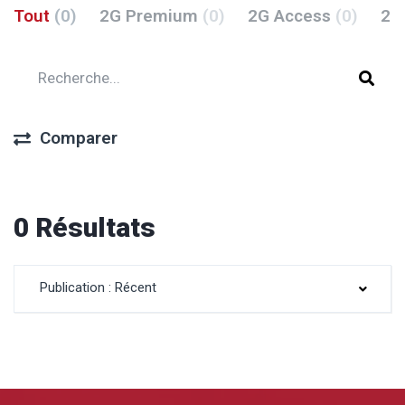
Tout
(0)
2G Premium
(0)
2G Access
(0)
2G
Comparer
0 Résultats
Publication : Récent