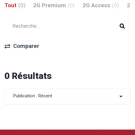
Tout
(0)
2G Premium
(0)
2G Access
(0)
2G
Comparer
0 Résultats
Publication : Récent