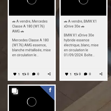
🚗 A vendre, Mercedes
🚗 A vendre, BMW X1
Classe A 180 (W176)
xDrive 30e 🚗
AMG 🚗
BMW X1 xDrive 30e
Mercedes Classe A 180
hybride essence
(W176) AMG essence,
électrique, blanc, mise
blanche métallisée, mise
en circulation le
en circulation le...
01/09/2024. Boîte...
1
0
0
1
0
0