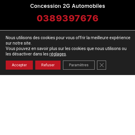
Concession 2G Automobiles
0389397676
contact@2g-automobiles.com
Nous utilisons des cookies pour vous offrir la meilleure expérience
sur notre site.
Vous pouvez en savoir plus sur les cookies que nous utilisons ou
les désactiver dans les
réglages
.
Fermer la banniè
Accepter
Refuser
Paramètres