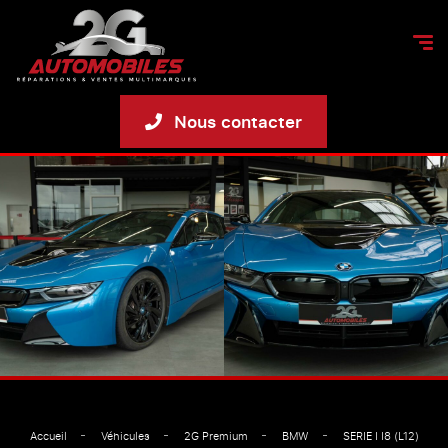
Nous contacter
Accueil
Véhicules
2G Premium
BMW
SERIE I I8 (L12)