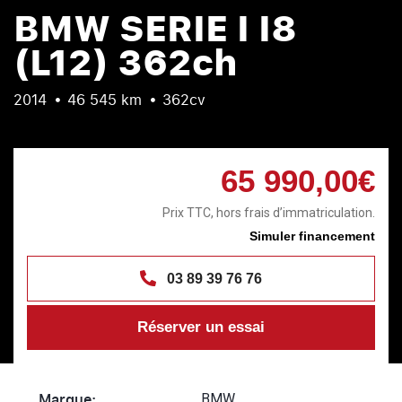
BMW SERIE I I8
(L12) 362ch
2014
46 545 km
362cv
65 990,00€
Prix TTC, hors frais d’immatriculation.
Simuler financement
03 89 39 76 76
Réserver un essai
Marque:
BMW