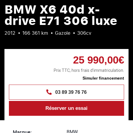
BMW X6 40d x-
drive E71 306 luxe
2012
166 361 km
Gazole
306cv
25 990,00€
Prix TTC, hors frais d’immatriculation.
Simuler financement
03 89 39 76 76
Réserver un essai
Marque:
BMW