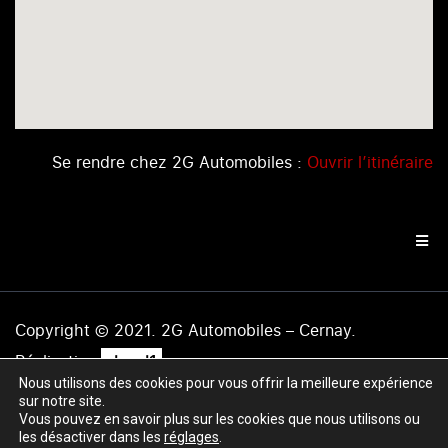
Se rendre chez 2G Automobiles :
Ouvrir l’itinéraire
Copyright © 2021. 2G Automobiles – Cernay.
.
Réalisation
level1
Nous utilisons des cookies pour vous offrir la meilleure expérience
Mentions légales
|
Politique de confidentialité
|
Plan du
sur notre site.
site
Vous pouvez en savoir plus sur les cookies que nous utilisons ou
les désactiver dans les
réglages
.