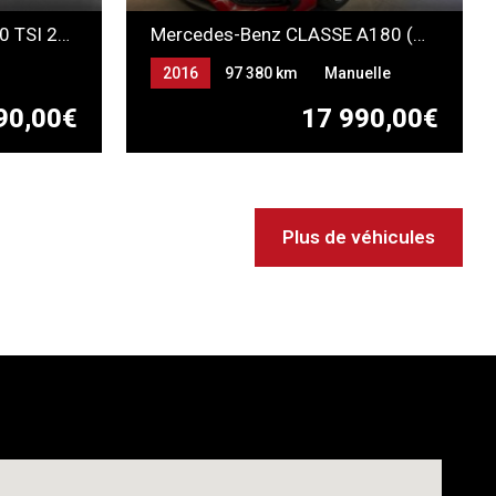
VOLKSWAGEN Golf VII 2.0 TSI 230ch GTI Performance DSG6
Mercedes-Benz CLASSE A180 (W176) 1.6i AMG LINE
2016
97 380 km
Manuelle
Essence
90,00€
17 990,00€
Plus de véhicules