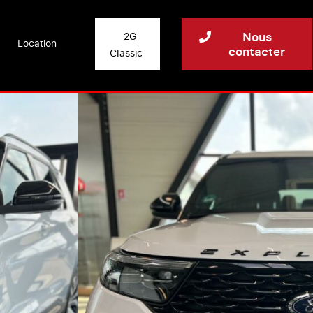
Nous
2G
Location
contacter
Classic