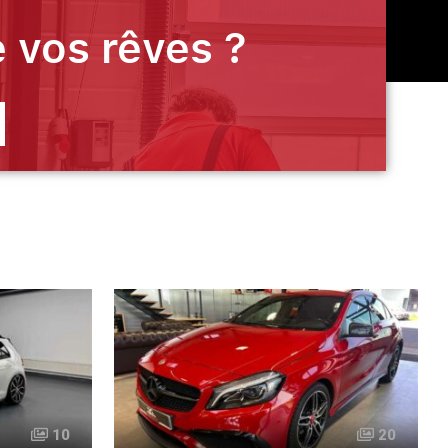
 vos rêves ?
10
20