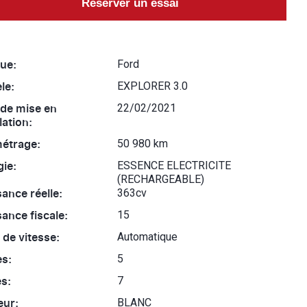
Réserver un essai
ue:
Ford
le:
EXPLORER 3.0
 de mise en
22/02/2021
lation:
métrage:
50 980 km
ie:
ESSENCE ELECTRICITE
(RECHARGEABLE)
ance réelle:
363cv
ance fiscale:
15
 de vitesse:
Automatique
es:
5
s:
7
eur:
BLANC