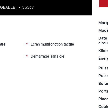
RGEABLE)
363cv
Marq
Modè
Date
circu
•
atre
Ecran multifonction tactile
Kilo
•
Démarrage sans clé
Énerg
Puiss
Puiss
Boite
Port
Place
Coul