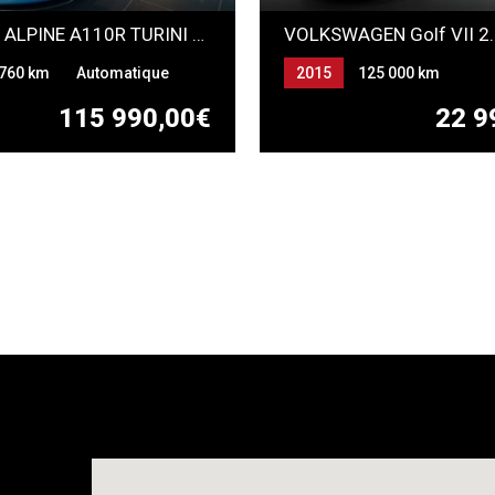
RENAULT ALPINE A110R TURINI 1.8T 300ch AKRAPOVIC
760 km
Automatique
2015
125 000 km
Automatique
Essence
115 990,00€
22 9