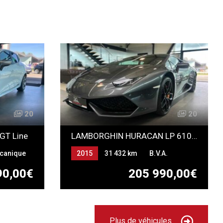
20
20
 GT Line
LAMBORGHIN HURACAN LP 610-4
canique
2015
31 432 km
B.V.A.
Essence
90,00€
205 990,00€
Plus de véhicules