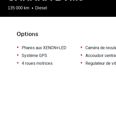
135 000 km
Diesel
Options
•
•
Phares aux XENON+LED
Caméra de recul
•
•
Système GPS
Accoudoir centra
•
•
4 roues motrices
Regulateur de vi