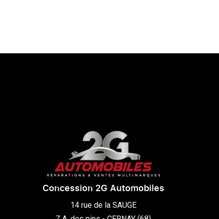
Concession 2G Automobiles
14 rue de la SAUGE

Z.A. des pins - CERNAY (68)