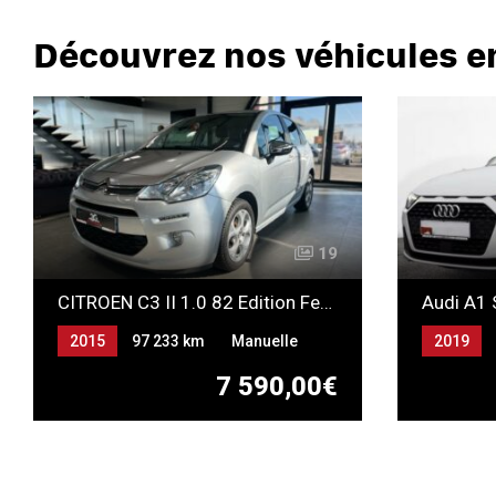
Découvrez nos véhicules e
19
CITROEN C3 II 1.0 82 Edition Feel - Distribution remplacée
2015
97 233 km
Manuelle
2019
Essence
Automat
7 590,00€