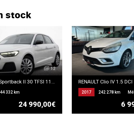
n stock
12
Audi A1 Sportback II 30 TFSI 110 S-Tronic
RENAULT Clio IV 1.5 DCI
44 332 km
2017
242 278 km
Mé
ique
Essence
Gazole
24 990,00€
6 9