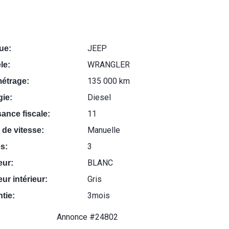
JEEP
ue:
WRANGLER
le:
135 000 km
métrage:
Diesel
ie:
11
ance fiscale:
Manuelle
 de vitesse:
3
s:
BLANC
eur:
Gris
ur intérieur:
3mois
tie:
Annonce #24802