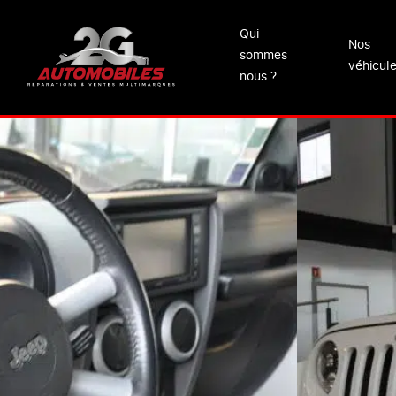
Qui
Nos
sommes
véhicul
nous ?