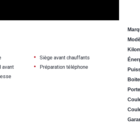
Marq
Modè
Kilo
•
e
Siège avant chauffants
Énerg
•
l avant
Préparation téléphone
Puiss
tesse
Boite
Porte
Coul
Coule
Garan